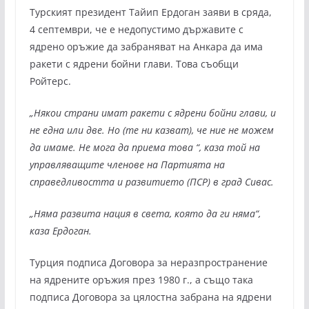
Турският президент Тайип Ердоган заяви в сряда,
4 септември, че е недопустимо държавите с
ядрено оръжие да забраняват на Анкара да има
ракети с ядрени бойни глави. Това съобщи
Ройтерс.
„Някои страни имат ракети с ядрени бойни глави, и
не една или две. Но (те ни казват), че ние не можем
да имаме. Не мога да приема това “, каза той на
управляващите членове на Партията на
справедливостта и развитието (ПСР) в град Сивас.
„Няма развита нация в света, която да ги няма“,
каза Ердоган.
Турция подписа Договора за неразпространение
на ядрените оръжия през 1980 г., а също така
подписа Договора за цялостна забрана на ядрени