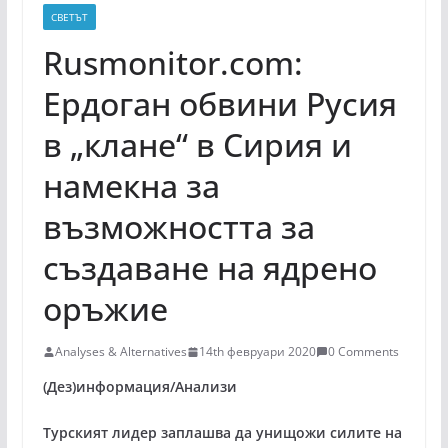
СВЕТЪТ
Rusmonitor.com:
Ердоган обвини Русия
в „клане“ в Сирия и
намекна за
възможността за
създаване на ядрено
оръжие
Analyses & Alternatives
14th февруари 2020
0 Comments
(Дез)информация/Анализи
Турският лидер заплашва да унищожи силите на