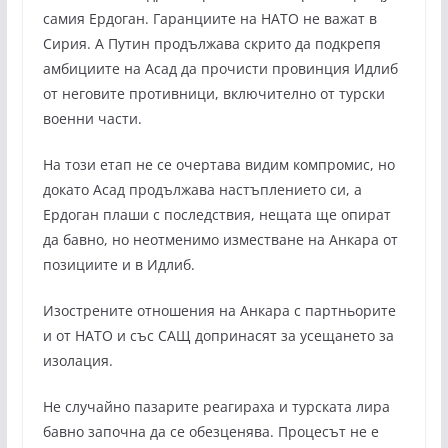
самия Ердоган. Гаранциите на НАТО не важат в
Сирия. А Путин продължава скрито да подкрепя
амбициите на Асад да прочисти провинция Идлиб
от неговите противници, включително от турски
военни части.
На този етап не се очертава видим компромис, но
докато Асад продължава настъплението си, а
Ердоган плаши с последствия, нещата ще опират
да бавно, но неотменимо изместване на Анкара от
позициите и в Идлиб.
Изострените отношения на Анкара с партньорите
и от НАТО и със САЩ допринасят за усещането за
изолация.
Не случайно пазарите реагираха и турската лира
бавно започна да се обезценява. Процесът не е