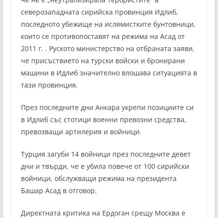
северозападната сирийска провинция Идлиб,
последното убежище на ислямистките бунтовници,
които се противопоставят на режима на Асад от
2011 г. . Руското министерство на отбраната заяви,
че присъствието на турски войски и бронирани
машини в Идлиб значително влошава ситуацията в
тази провинция.
През последните дни Анкара укрепи позициите си
в Идлиб със стотици военни превозни средства,
превозващи артилерия и войници.
Турция загуби 14 войници през последните девет
дни и твърди, че е убила повече от 100 сирийски
войници, обслужващи режима на президента
Башар Асад в отговор.
Директната критика на Ердоган срещу Москва е