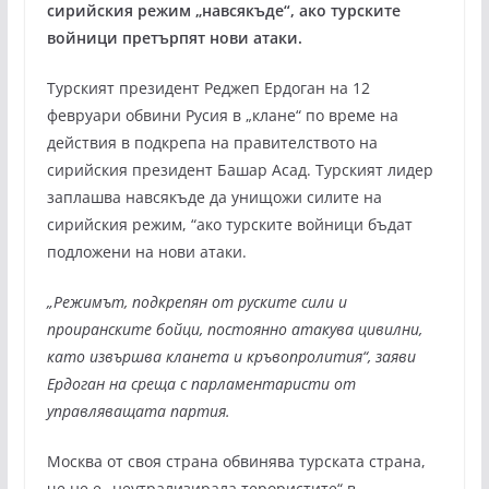
сирийския режим „навсякъде“, ако турските
войници претърпят нови атаки.
Турският президент Реджеп Ердоган на 12
февруари обвини Русия в „клане“ по време на
действия в подкрепа на правителството на
сирийския президент Башар Асад. Турският лидер
заплашва навсякъде да унищожи силите на
сирийския режим, “ако турските войници бъдат
подложени на нови атаки.
„Режимът, подкрепян от руските сили и
проиранските бойци, постоянно атакува цивилни,
като извършва кланета и кръвопролития“, заяви
Ердоган на среща с парламентаристи от
управляващата партия.
Москва от своя страна обвинява турската страна,
че не е „неутрализирала терористите“ в