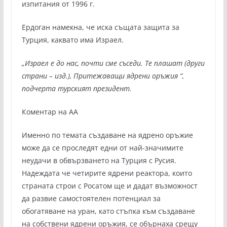
изпитания от 1996 г.
Ердоган намекна, че иска същата защита за
Турция, каквато има Израел.
„Израел е до нас, почти сме съседи. Те плашат (други
страни – изд.), Притежаващи ядрени оръжия “,
подчерта турският президент.
Коментар на АА
Именно по темата създаване на ядрено оръжие
може да се проследят едни от най-значимите
неудачи в обвързването на Турция с Русия.
Надеждата че четирите ядрени реактора, които
страната строи с Росатом ще и дадат възможност
да развие самостоятелен потенциал за
обогатяване на уран, като стъпка към създаване
на собствени ядрени оръжия, се обърнаха срещу