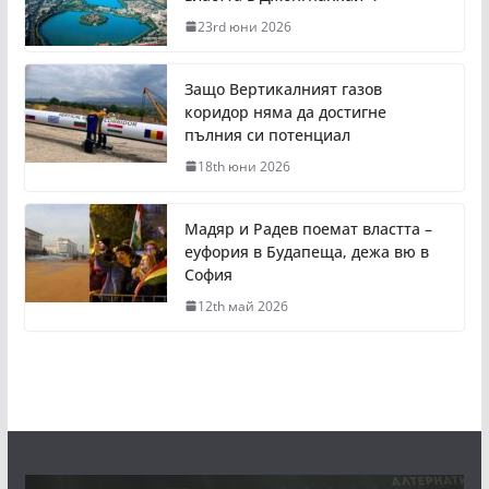
23rd юни 2026
Защо Вертикалният газов
коридор няма да достигне
пълния си потенциал
18th юни 2026
Мадяр и Радев поемат властта –
еуфория в Будапеща, дежа вю в
София
12th май 2026