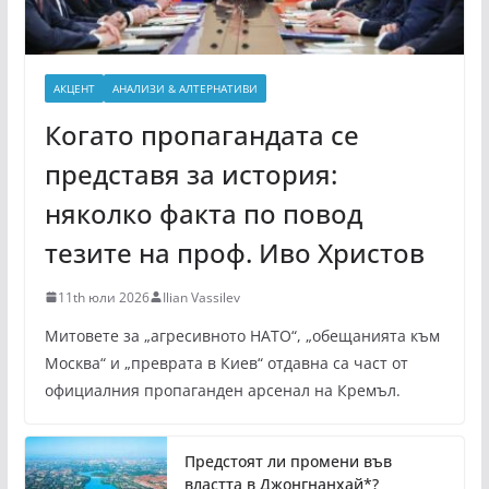
АКЦЕНТ
АНАЛИЗИ & АЛТЕРНАТИВИ
Когато пропагандата се
представя за история:
няколко факта по повод
тезите на проф. Иво Христов
11th юли 2026
Ilian Vassilev
Митовете за „агресивното НАТО“, „обещанията към
Москва“ и „преврата в Киев“ отдавна са част от
официалния пропаганден арсенал на Кремъл.
Предстоят ли промени във
властта в Джонгнанхай*?