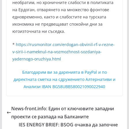
необратим, но хроничните слабости в политиката
на Ердоган, отварянето на множество фронтове
едновременно, както и слабостите на турската
икономика не предвещават спокойни дни за
югоизточната ни съседка.
*
https://rusmonitor.com/erdogan-obvinil-rf-v-rezne-
v-sirii-i-nameknul-na-vozmozhnost-sozdaniya-
yadernogo-oruzhiya.html
Благодарим ви за даренията в PayPal и по
директната сметка на сдружението Алтернативи и
Анализи IBAN BG58UBBS80021090022940
News-front.info: Един от ключовите западни
проекти се разпада на Балканите
IES ENERGY BRIEF: BSOG очаква да започне